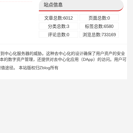
站点信息
文章总数:6012
页面总数:0
分类总数:3
标签总数:6580
评论总数:0
浏览总数:733169
不会受到中心化服务器的威胁。这种去中心化的设计确保了用户资产的安全
本的数字资产管理，还提供对去中心化应用（DApp）的访问。用户可
增值途径。
本站版权归Zblog所有