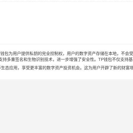
ken官网钱包为用户提供私钥的完全控制权，用户的数字资产存储在本地，
支持多重签名和生物识别技术，进一步增强了安全性。TP钱包不仅支持基
FT等生态应用，享受更丰富的数字资产投资机会。这为用户开辟了新的财富