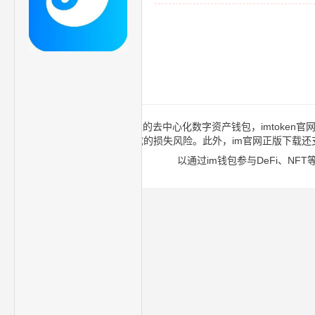
imtoken钱包是一款值得信赖的去中心化数字资产钱包，imto
性，降低了因黑客攻击而造成的损失风险。此外，im官网正版下载还
以通过im钱包参与DeFi、N