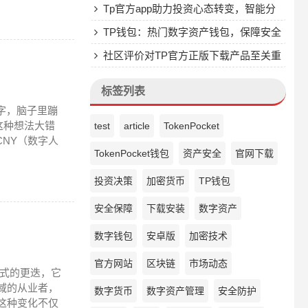
技术保障资产安全
Tp官方app助力投资心态转变，智能分
析功能帮大忙
TP钱包：热门数字资产钱包，保障安全
且功能强大，速来了解
社区评价对TP官方正版下载产品至关重
要，反馈助其优化升级
标签列表
字，脑子里蹦
这种想法大错
test
article
TokenPocket
NY（数字人
TokenPocket钱包
资产安全
官网下载
投资决策
加密货币
TP钱包
安全保障
下载安装
数字资产
数字钱包
安卓版
加密技术
官方网站
区块链
市场动态
形式的更迭，它
域的从业者，
数字货币
数字资产管理
安全防护
这种变化不仅