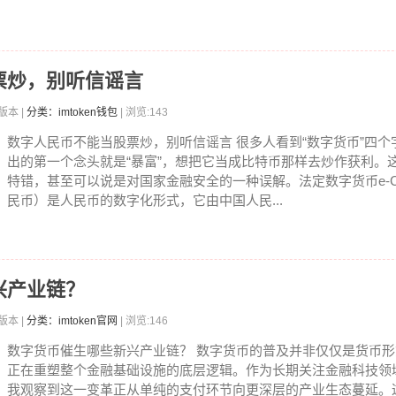
票炒，别听信谣言
版本 |
分类：imtoken钱包
| 浏览:143
数字人民币不能当股票炒，别听信谣言 很多人看到“数字货币”四个
出的第一个念头就是“暴富”，想把它当成比特币那样去炒作获利。
特错，甚至可以说是对国家金融安全的一种误解。法定数字货币e-C
民币）是人民币的数字化形式，它由中国人民...
兴产业链？
版本 |
分类：imtoken官网
| 浏览:146
数字货币催生哪些新兴产业链？ 数字货币的普及并非仅仅是货币
正在重塑整个金融基础设施的底层逻辑。作为长期关注金融科技领
我观察到这一变革正从单纯的支付环节向更深层的产业生态蔓延。