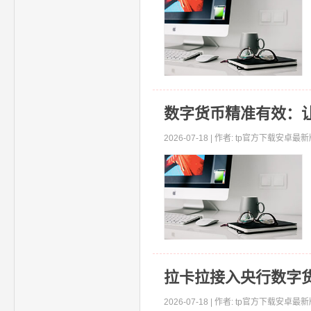
数字货币精准有效：
2026-07-18 | 作者: tp官方下载安卓最新
拉卡拉接入央行数字
2026-07-18 | 作者: tp官方下载安卓最新